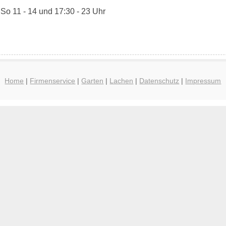
 So 11 - 14 und 17:30 - 23 Uhr
Home
|
Firmenservice
|
Garten
|
Lachen
|
Datenschutz
|
Impressum