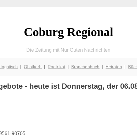
Coburg Regional
Die Zeitung mit Nur Guten Nachrichten
ttagstisch
|
Obstkorb
|
Radtrikot
|
Branchenbuch
|
Heiraten
|
Büc
ebote - heute ist Donnerstag, der 06.0
 09561-90705