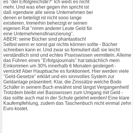
es "der Erfolgreichste?" Ich weiß es nicht
mehr. Und was eher gegen ihn spricht ist
daß irgendwie alle seine Unternehmen bei
denen er beteiligt ist nicht sooo lange
existieren. Immerhin beherzigt er seinen
eigenen Rat "nimm anderer Leute Geld für
eine Unternehmensfinanzierung".
ABER: seine Bücher sind phantastisch!
Selbst wenn er sonst gar nichts können sollte - Bücher
schreiben kann er. Und zwar so formuliert daß sie leicht
verständlich sind und echtes Praxiswissen vermitteln. Alleine
das Führen eines "Erfolgsjournals" hat tatsächlich mein
Einkommen um 30% innerhalb 6 Monaten gesteigert -
verrückt! Aber Hauptsache es funktioniert. Hier werden viele
"Geld-Gesetze" erklärt und ein sinnvolles System zur
Geldanlage präsentiert. Klar, die Zinssätze welche Bodo
Schäfer in seinem Buch erwähnt sind längst Vergangenheit!
Trotzdem bleibt viel Basiswissen zum Umgang mit Geld -
das sollte auch mal in der Schule gelehrt werden! Eine klare
Kaufempfehlung, zudem das Taschenbuch nicht einmal zehn
Euro kostet.