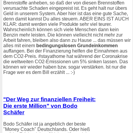
Brennstoffe anheben, so daß der von diesen Brennstoffen
verursachte Schaden eingepreist ist. Es geht halt nur übers
Geld in unserem System. Aber hier ist das eine gute Sache,
denn damit kannst Du alles steuern. ABER EINS IST AUCH
KLAR: damit werden viele Produkte sehr viel teurer.
Wahrscheinlich können sich viele Menschen dann kein
Benzin mehr leisten. Die können vielleicht nicht mehr zur
Arbeit fahren, bleiben also dann zu Hause ... das müssen wir
alles mit einem
bedingungslosen Grundeinkommen
auffangen. Bei der Finanzierung helfen die Einnahmen aus
dem CO2-Preis. #stayathome hat während der Coronakrise
die weltweiten CO2-Emissionen um 5% sinken lassen. Das
können wir wieder haben bzw. sogar verstärken. Ist nur die
Frage wer es dem Bill erzählt ... :-)
"Der Weg zur finanziellen Freiheit:
Die erste Million" von Bodo
Schäfer
Bodo Schäfer ist ja angeblich der beste
"Money Coach" Deutschlands. Oder hieß