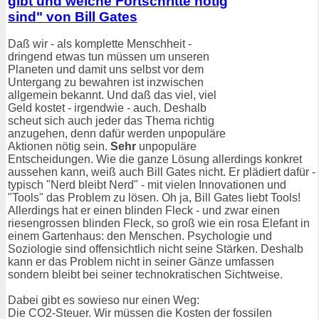
gibt und welche Fortschritte nötig
sind" von Bill Gates
Daß wir - als komplette Menschheit -
dringend etwas tun müssen um unseren
Planeten und damit uns selbst vor dem
Untergang zu bewahren ist inzwischen
allgemein bekannt. Und daß das viel, viel
Geld kostet - irgendwie - auch. Deshalb
scheut sich auch jeder das Thema richtig
anzugehen, denn dafür werden unpopuläre
Aktionen nötig sein.
Sehr
unpopuläre
Entscheidungen. Wie die ganze Lösung allerdings konkret
aussehen kann, weiß auch Bill Gates nicht. Er plädiert dafür -
typisch "Nerd bleibt Nerd" - mit vielen Innovationen und
"Tools" das Problem zu lösen. Oh ja, Bill Gates liebt Tools!
Allerdings hat er einen blinden Fleck - und zwar einen
riesengrossen blinden Fleck, so groß wie ein rosa Elefant in
einem Gartenhaus: den Menschen. Psychologie und
Soziologie sind offensichtlich nicht seine Stärken. Deshalb
kann er das Problem nicht in seiner Gänze umfassen
sondern bleibt bei seiner technokratischen Sichtweise.
Dabei gibt es sowieso nur einen Weg:
Die CO2-Steuer. Wir müssen die Kosten der fossilen